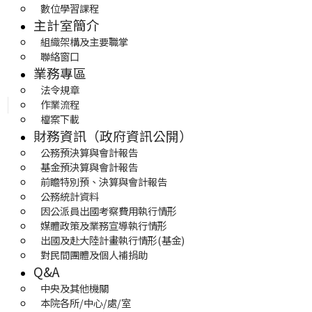
數位學習課程
主計室簡介
組織架構及主要職掌
聯絡窗口
業務專區
法令規章
作業流程
檔案下載
財務資訊（政府資訊公開）
公務預決算與會計報告
基金預決算與會計報告
前瞻特別預、決算與會計報告
公務統計資料
因公派員出國考察費用執行情形
媒體政策及業務宣導執行情形
出國及赴大陸計畫執行情形(基金)
對民間團體及個人補捐助
Q&A
中央及其他機關
本院各所/中心/處/室