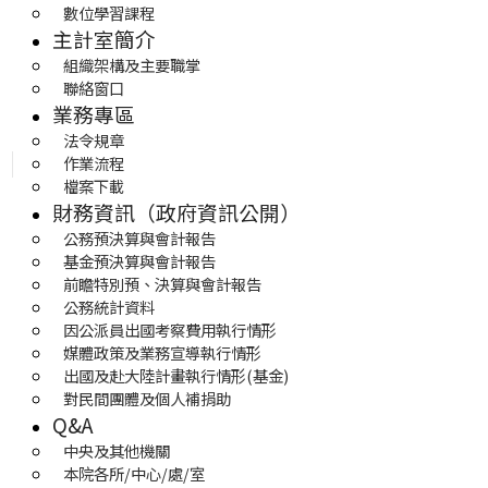
數位學習課程
主計室簡介
組織架構及主要職掌
聯絡窗口
業務專區
法令規章
作業流程
檔案下載
財務資訊（政府資訊公開）
公務預決算與會計報告
基金預決算與會計報告
前瞻特別預、決算與會計報告
公務統計資料
因公派員出國考察費用執行情形
媒體政策及業務宣導執行情形
出國及赴大陸計畫執行情形(基金)
對民間團體及個人補捐助
Q&A
中央及其他機關
本院各所/中心/處/室