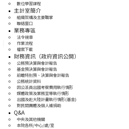
數位學習課程
主計室簡介
組織架構及主要職掌
聯絡窗口
業務專區
法令規章
作業流程
檔案下載
財務資訊（政府資訊公開）
公務預決算與會計報告
基金預決算與會計報告
前瞻特別預、決算與會計報告
公務統計資料
因公派員出國考察費用執行情形
媒體政策及業務宣導執行情形
出國及赴大陸計畫執行情形(基金)
對民間團體及個人補捐助
Q&A
中央及其他機關
本院各所/中心/處/室