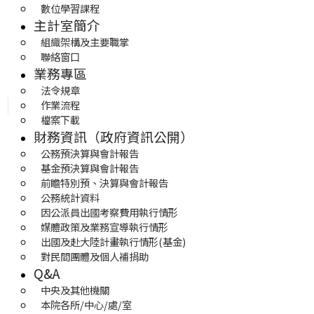
數位學習課程
主計室簡介
組織架構及主要職掌
聯絡窗口
業務專區
法令規章
作業流程
檔案下載
財務資訊（政府資訊公開）
公務預決算與會計報告
基金預決算與會計報告
前瞻特別預、決算與會計報告
公務統計資料
因公派員出國考察費用執行情形
媒體政策及業務宣導執行情形
出國及赴大陸計畫執行情形(基金)
對民間團體及個人補捐助
Q&A
中央及其他機關
本院各所/中心/處/室