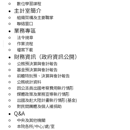
數位學習課程
主計室簡介
組織架構及主要職掌
聯絡窗口
業務專區
法令規章
作業流程
檔案下載
財務資訊（政府資訊公開）
公務預決算與會計報告
基金預決算與會計報告
前瞻特別預、決算與會計報告
公務統計資料
因公派員出國考察費用執行情形
媒體政策及業務宣導執行情形
出國及赴大陸計畫執行情形(基金)
對民間團體及個人補捐助
Q&A
中央及其他機關
本院各所/中心/處/室