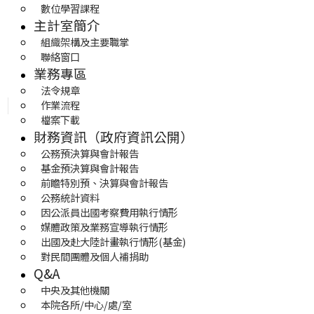
數位學習課程
主計室簡介
組織架構及主要職掌
聯絡窗口
業務專區
法令規章
作業流程
檔案下載
財務資訊（政府資訊公開）
公務預決算與會計報告
基金預決算與會計報告
前瞻特別預、決算與會計報告
公務統計資料
因公派員出國考察費用執行情形
媒體政策及業務宣導執行情形
出國及赴大陸計畫執行情形(基金)
對民間團體及個人補捐助
Q&A
中央及其他機關
本院各所/中心/處/室