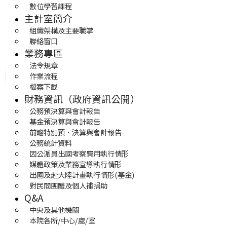
數位學習課程
主計室簡介
組織架構及主要職掌
聯絡窗口
業務專區
法令規章
作業流程
檔案下載
財務資訊（政府資訊公開）
公務預決算與會計報告
基金預決算與會計報告
前瞻特別預、決算與會計報告
公務統計資料
因公派員出國考察費用執行情形
媒體政策及業務宣導執行情形
出國及赴大陸計畫執行情形(基金)
對民間團體及個人補捐助
Q&A
中央及其他機關
本院各所/中心/處/室