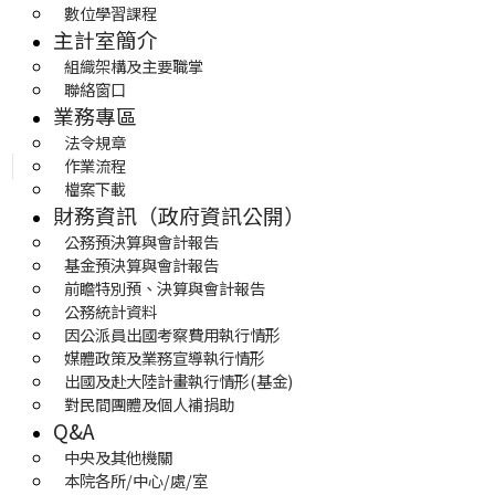
數位學習課程
主計室簡介
組織架構及主要職掌
聯絡窗口
業務專區
法令規章
作業流程
檔案下載
財務資訊（政府資訊公開）
公務預決算與會計報告
基金預決算與會計報告
前瞻特別預、決算與會計報告
公務統計資料
因公派員出國考察費用執行情形
媒體政策及業務宣導執行情形
出國及赴大陸計畫執行情形(基金)
對民間團體及個人補捐助
Q&A
中央及其他機關
本院各所/中心/處/室